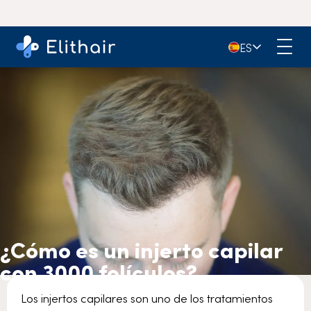
4,9
- Más de 11.000 opiniones en Google
🇪🇸
ES
¿Cómo es un injerto capilar
con 3000 folículos?
Los injertos capilares son uno de los tratamientos