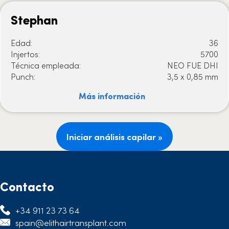
Stephan
Edad:
36
Injertos:
5700
Técnica empleada:
NEO FUE DHI
Punch:
3,5 x 0,85 mm
Más información
Iniciar análisis capilar »
Contacto
+34 911 23 73 64
spain@elithairtransplant.com