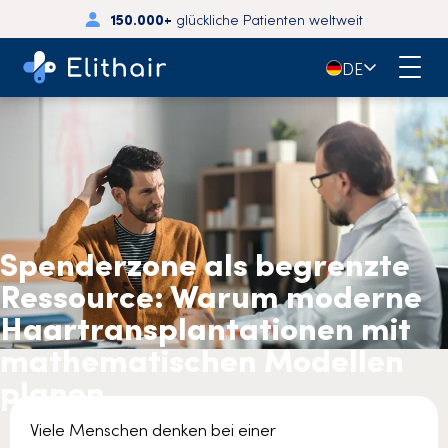
150.000+
glückliche Patienten weltweit
🇩🇪
DE
Spenderzone als begrenzte
Ressource: Warum moderne
Haartransplantationen mit
mathematischen Modellen
planen
Viele Menschen denken bei einer