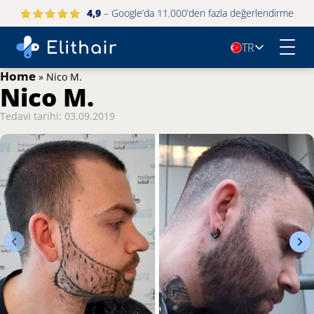
4,9
– Google’da 11.000’den fazla değerlendirme
TR
🇹🇷
Home
»
Nico M.
Nico M.
Tedavi tarihi: 03.09.2019