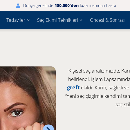
Dünya genelinde
150.000’den
fazla memnun hasta
Tedaviler
Saç Ekimi Teknikleri
Öncesi & Sonrası
Kişisel saç analizimizde, Kar
belirlendi. İşlem kapsamınd
greft
ekildi. Karin, sağlıklı v
“Yeni saç çizgimle kendimi 
saç sti