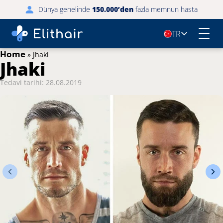
Dünya genelinde
150.000’den
fazla memnun hasta
TR
🇹🇷
Home
»
Jhaki
Jhaki
Tedavi tarihi: 28.08.2019