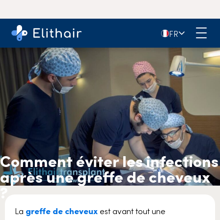
🇫🇷
FR
Comment éviter les infections
après une greffe de cheveux
?
La
greffe de cheveux
est avant tout une