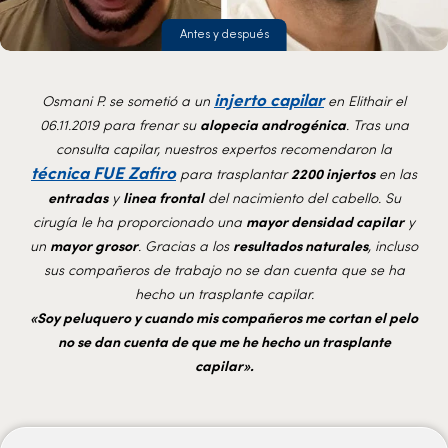
Antes y después
injerto capilar
Osmani P. se sometió a un
en Elithair el
06.11.2019 para frenar su
alopecia androgénica
. Tras una
consulta capilar, nuestros expertos recomendaron la
técnica FUE Zafiro
para trasplantar
2200 injertos
en las
entradas
y
linea frontal
del nacimiento del cabello. Su
cirugía le ha proporcionado una
mayor densidad capilar
y
un
mayor grosor
. Gracias a los
resultados naturales
, incluso
sus compañeros de trabajo no se dan cuenta que se ha
hecho un trasplante capilar.
«Soy peluquero y cuando mis compañeros me cortan el pelo
no se dan cuenta de que me he hecho un trasplante
capilar».