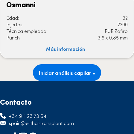
Osmanni
Edad:
32
Injertos:
2200
Técnica empleada:
FUE Zafiro
Punch:
3,5 x 0,85 mm
Más información
Iniciar análisis capilar »
Contacto
+34 911 23 73 64
spain@elithairtransplant.com