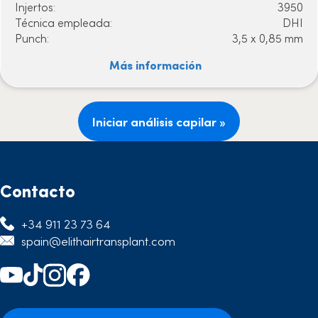
Injertos:
3950
Técnica empleada:
DHI
Punch:
3,5 x 0,85 mm
Más información
Iniciar análisis capilar »
Contacto
+34 911 23 73 64
spain@elithairtransplant.com