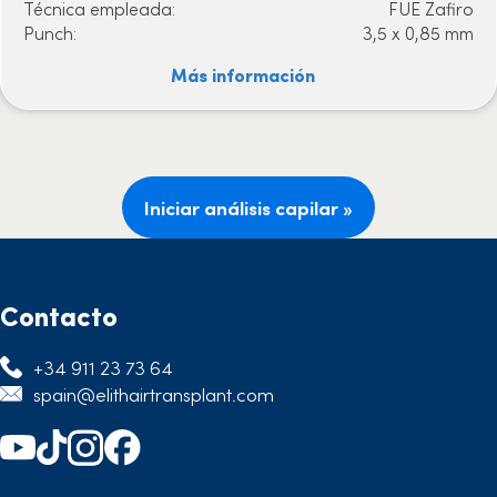
Técnica empleada:
FUE Zafiro
Punch:
3,5 x 0,85 mm
Más información
Iniciar análisis capilar »
Contacto
+34 911 23 73 64
spain@elithairtransplant.com