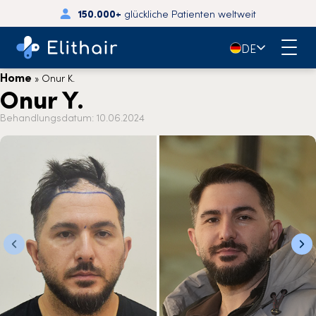
150.000+
glückliche Patienten weltweit
🇩🇪
DE
Home
»
Onur K.
Onur Y.
Behandlungsdatum: 10.06.2024