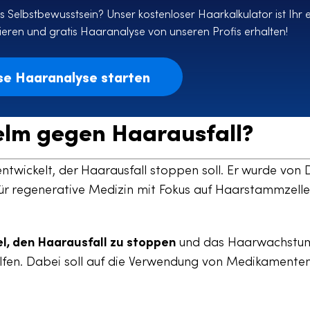
 Selbstbewusstsein? Unser kostenloser Haarkalkulator ist Ihr e
bieren und gratis Haaranalyse von unseren Profis erhalten!
se Haaranalyse starten
Helm gegen Haarausfall?
twickelt, der Haarausfall stoppen soll. Er wurde von D
ür regenerative Medizin mit Fokus auf Haarstammzell
el, den Haarausfall zu stoppen
und das Haarwachstu
elfen. Dabei soll auf die Verwendung von Medikamente