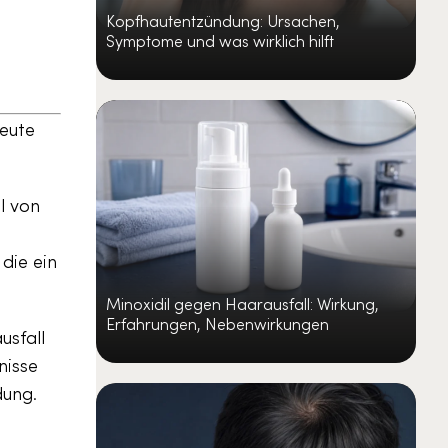
Kopfhautentzündung: Ursachen,
Symptome und was wirklich hilft
heute
l von
die ein
Minoxidil gegen Haarausfall: Wirkung,
Erfahrungen, Nebenwirkungen
usfall
nisse
dung.