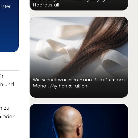
Haarausfall
rster
r.
Wie schnell wachsen Haare? Ca. 1 cm pro
en und
Monat, Mythen & Fakten
m zu
n oder