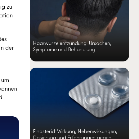
ig zu
ation
des
Haarwurzelentzündung: Ursachen,
n der
Symptome und Behandlung
n
, um
 können
d
Finasterid: Wirkung, Nebenwirkungen,
Dosierung und Erfahrungen gegen