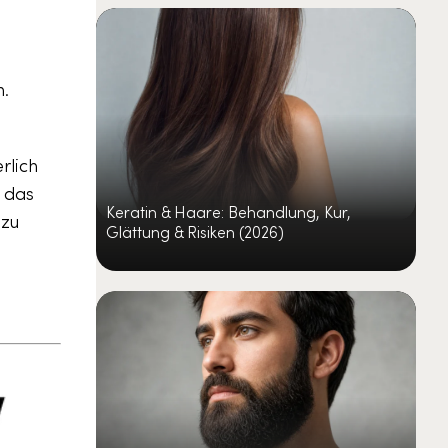
n.
rlich
 das
Keratin & Haare: Behandlung, Kur,
 zu
Glättung & Risiken (2026)