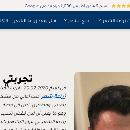
تقييم 4.9 من أكثر من 11,000 مراجعة على Google
ت زراعة الشعر
علاج الشعر
قبل وبعد زراعة الشعر
التكل
تجربتي 
في تاريخ 20.02.2020 ، قررت القيام بخطوة جريئة وزيارة
زراعة شعر
. كنت أعاني من مشكل
بنفسي ومظهري. تبين أني مصاب ب
وهو ما يعني أن لدي فقدان شديد 
زراعة الشعر في مركز اليت هير با
بصيلة في منطقة خط الشعر. هذه ا