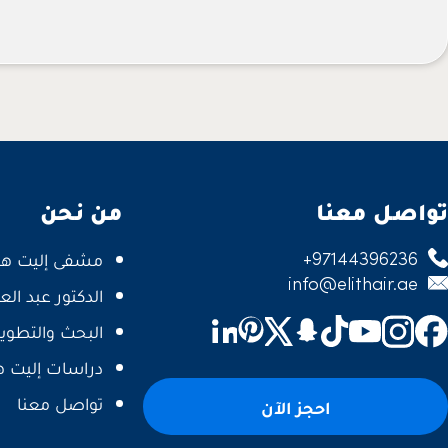
تواصل معنا
من نحن
+97144396236
مشفى إليت هير
info@elithair.ae
الدكتور عبد الع
البحث والتطوير
دراسات إليت ه
تواصل معنا
احجز الآن