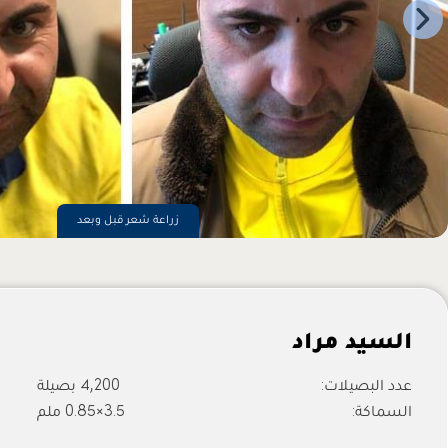
زراعة شعر قبل وبعد
السيد مراد
عدد البصيلات:
4,200 بصيلة
السماكة:
3.5×0.85 ملم