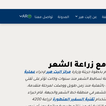
🇸🇦
فة
عن إليت هير
المدونة
تواصل معنا
AR
مع زراعة الشعر
مركز اليت هير
عملية
لإحراء
ة تساقط الشعر منذ سنوات وكانت تؤثر على ثقتي
الثعلبة منذ زمن طويل ووصلت لمرحلة متقدمة،
للشعر في منطقة خط الشعر والجبهة. قام خبراء
تقنية السفير المتطورة
ستخدام
لزراعة 4200
لتقنية تضمن نتائج طبيعية ودائمة دون أي ندوب